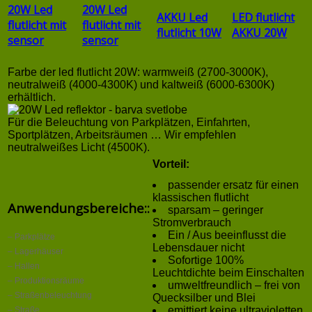
20W Led
20W Led
AKKU Led
LED flutlicht
flutlicht mit
flutlicht mit
flutlicht 10W
AKKU 20W
sensor
sensor
Farbe der led flutlicht 20W: warmweiß (2700-3000K),
neutralweiß (4000-4300K) und kaltweiß (6000-6300K)
erhältlich.
Für die Beleuchtung von Parkplätzen, Einfahrten,
Sportplätzen, Arbeitsräumen … Wir empfehlen
neutralweißes Licht (4500K).
Vorteil:
passender ersatz für einen
klassischen flutlicht
Anwendungsbereiche::
sparsam – geringer
Stromverbrauch
Ein / Aus beeinflusst die
– Parkplätze
Lebensdauer nicht
– Lagerhäuser
Sofortige 100%
– Hallen
Leuchtdichte beim Einschalten
– Produktionsräume
umweltfreundlich – frei von
– Straßenbeleuchtung
Quecksilber und Blei
emittiert keine ultravioletten
– Straße