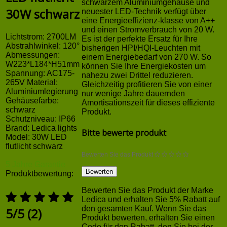
schwarzem Aluminiumgehäuse und
30W schwarz
neuester LED-Technik verfügt über
eine Energieeffizienz-klasse von A++
und einen Stromverbrauch von 20 W.
Lichtstrom: 2700LM
Es ist der perfekte Ersatz für Ihre
Abstrahlwinkel: 120°
bisherigen HPI/HQI-Leuchten mit
Abmessungen:
einem Energiebedarf von 270 W. So
W223*L184*H51mm
können Sie Ihre Energiekosten um
Spannung: AC175-
nahezu zwei Drittel reduzieren.
265V Material:
Gleichzeitig profitieren Sie von einer
Aluminiumlegierung
nur wenige Jahre dauernden
Gehäusefarbe:
Amortisationszeit für dieses effiziente
schwarz
Produkt.
Schutzniveau: IP66
Brand:
Ledica lights
Bitte bewerte produkt
Model:
30W LED
flutlicht schwarz
Bewerten Sie das Produkt
5 Jahre Garantie
Produktbewertung:
Bewerten Sie das Produkt der Marke
Ledica und erhalten Sie 5% Rabatt auf
den gesamten Kauf. Wenn Sie das
5
/
5
(
2
)
Produkt bewerten, erhalten Sie einen
Code für den Rabatt, den Sie bei der