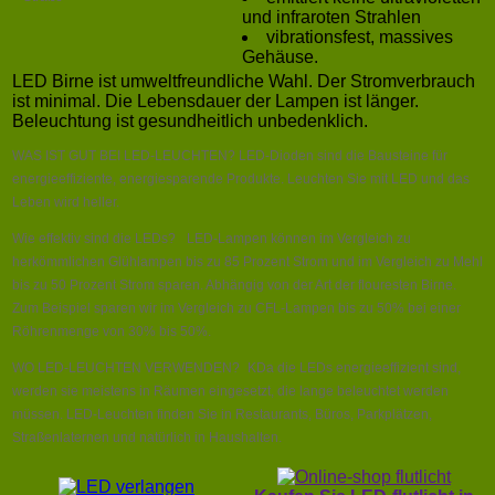
und infraroten Strahlen
vibrationsfest, massives
Gehäuse.
LED Birne ist umweltfreundliche Wahl. Der Stromverbrauch
ist minimal. Die Lebensdauer der Lampen ist länger.
Beleuchtung ist gesundheitlich unbedenklich.
WAS IST GUT BEI LED-LEUCHTEN? LED-Dioden sind die Bausteine für
energieeffiziente, energiesparende Produkte. Leuchten Sie mit LED und das
Leben wird heller.
Wie effektiv sind die LEDs? LED-Lampen können im Vergleich zu
herkömmlichen Glühlampen bis zu 85 Prozent Strom und im Vergleich zu Mehl
bis zu 50 Prozent Strom sparen. Abhängig von der Art der flouresten Birne.
Zum Beispiel sparen wir im Vergleich zu CFL-Lampen bis zu 50% bei einer
Röhrenmenge von 30% bis 50%.
WO LED-LEUCHTEN VERWENDEN? KDa die LEDs energieeffizient sind,
werden sie meistens in Räumen eingesetzt, die lange beleuchtet werden
müssen. LED-Leuchten finden Sie in Restaurants, Büros, Parkplätzen,
Straßenlaternen und natürlich in Haushalten.