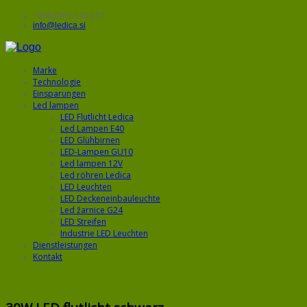
+386(0)64 148 227
info@ledica.si
Marke
Technologie
Einsparungen
Led lampen
LED Flutlicht Ledica
Led Lampen E40
LED Glühbirnen
LED-Lampen GU10
Led lampen 12V
Led röhren Ledica
LED Leuchten
LED Deckeneinbauleuchte
Led žarnice G24
LED Streifen
Industrie LED Leuchten
Dienstleistungen
Kontakt