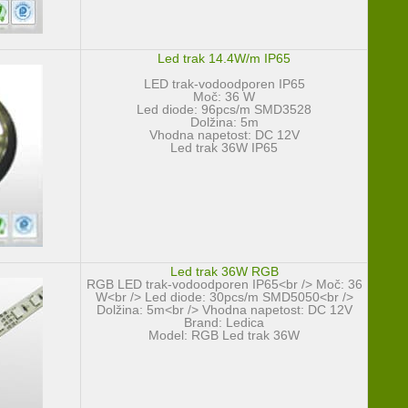
Led trak 14.4W/m IP65
LED trak-vodoodporen IP65
Moč: 36 W
Led diode: 96pcs/m SMD3528
Dolžina: 5m
Vhodna napetost: DC 12V
Led trak 36W IP65
Led trak 36W RGB
RGB LED trak-vodoodporen IP65<br /> Moč: 36
W<br /> Led diode: 30pcs/m SMD5050<br />
Dolžina: 5m<br /> Vhodna napetost: DC 12V
Brand:
Ledica
Model:
RGB Led trak 36W