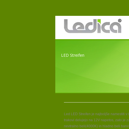
LED Streifen
Led LED Streifen je najboljše namestiti v 
trakovi delujejo na 12V napetos, zato je z
nevtralno beli(4000K) in hladno beli barvi