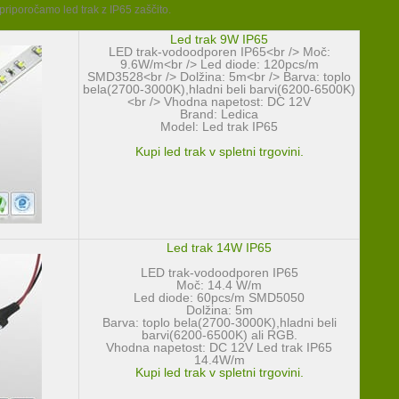
 priporočamo led trak z IP65 zaščito.
Led trak 9W IP65
LED trak-vodoodporen IP65<br /> Moč:
9.6W/m<br /> Led diode: 120pcs/m
SMD3528<br /> Dolžina: 5m<br /> Barva: toplo
bela(2700-3000K),hladni beli barvi(6200-6500K)
<br /> Vhodna napetost: DC 12V
Brand:
Ledica
Model:
Led trak IP65
Kupi led trak v spletni trgovini.
Led trak 14W IP65
LED trak-vodoodporen IP65
Moč: 14.4 W/m
Led diode: 60pcs/m SMD5050
Dolžina: 5m
Barva: toplo bela(2700-3000K),hladni beli
barvi(6200-6500K) ali RGB.
Vhodna napetost: DC 12V Led trak IP65
14.4W/m
Kupi led trak v spletni trgovini.