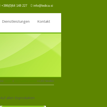
+386(0)64 148 227
info@ledica.si
Dienstleistungen
Kontakt
ere:
Home
»
LED Ledica Lichter
»
LED Streifen
Auf allen Eisprodukten