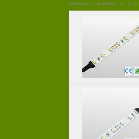
trakove je eno leto. Za kopalnico in zunaj