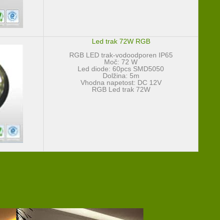
Led trak 72W RGB
RGB LED trak-vodoodporen IP65
Moč: 72 W
Led diode: 60pcs SMD5050
Dolžina: 5m
Vhodna napetost: DC 12V
RGB Led trak 72W
a