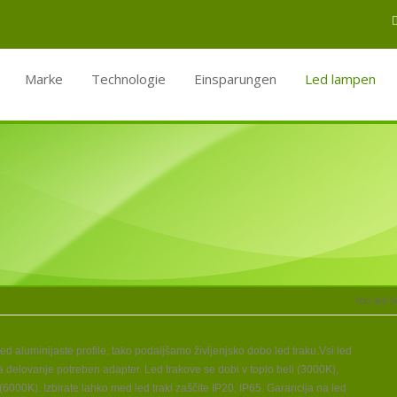
Marke
Technologie
Einsparungen
Led lampen
You are h
led aluminijaste profile, tako podaljšamo življenjsko dobo led traku.Vsi led
a delovanje potreben adapter. Led trakove se dobi v toplo beli (3000K),
(6000K). Izbirate lahko med led traki zaščite IP20, IP65. Garancija na led