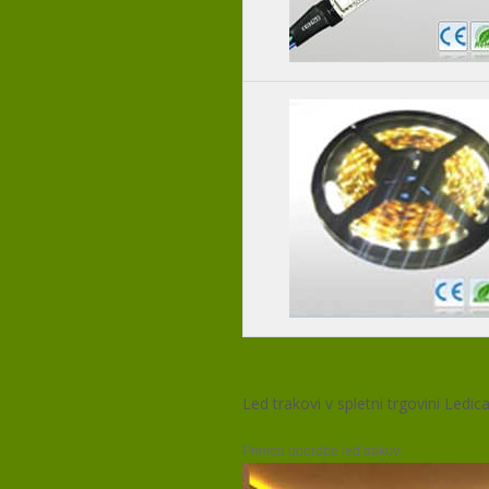
Led trakovi v spletni trgovini Ledic
Primeri uporabe led trakov: