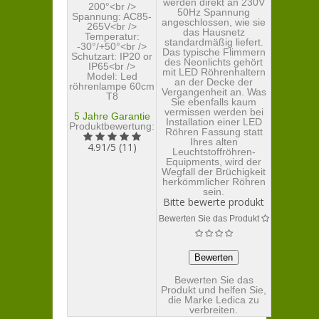
werden direkt an 230V
200°<br />
50Hz Spannung
Spannung: AC85-
angeschlossen, wie sie
265V<br />
das Hausnetz
Temperatur:
standardmäßig liefert.
-30°/+50°<br />
Das typische Flimmern
Schutzart: IP20 or
des Neonlichts gehört
IP65<br />
mit LED Röhrenhaltern
Model:
Led
an der Decke der
röhrenlampe 60cm
Vergangenheit an. Was
T8
Sie ebenfalls kaum
vermissen werden bei
5 Jahre Garantie
Installation einer LED
Produktbewertung:
Röhren Fassung statt
Ihres alten
4.91
/
5
(
11
)
Leuchtstoffröhren-
Equipments, wird der
Wegfall der Brüchigkeit
herkömmlicher Röhren
sein.
Bitte bewerte produkt
Bewerten Sie das Produkt
Bewerten Sie das
Produkt und helfen Sie,
die Marke Ledica zu
verbreiten.