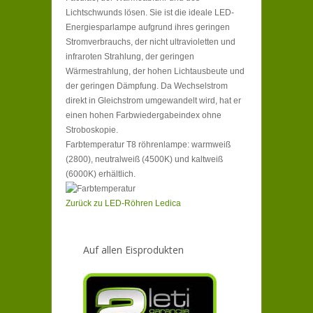
Lichtschwunds lösen. Sie ist die ideale LED-
Energiesparlampe aufgrund ihres geringen
Stromverbrauchs, der nicht ultravioletten und
infraroten Strahlung, der geringen
Wärmestrahlung, der hohen Lichtausbeute und
der geringen Dämpfung. Da Wechselstrom
direkt in Gleichstrom umgewandelt wird, hat er
einen hohen Farbwiedergabeindex ohne
Stroboskopie.
Farbtemperatur T8 röhrenlampe: warmweiß
(2800), neutralweiß (4500K) und kaltweiß
(6000K) erhältlich.
Zurück zu LED-Röhren Ledica
Auf allen Eisprodukten