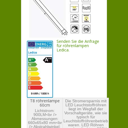
Senden Sie die Anfrage
für röhrenlampen
Ledica.
T8 röhrenlampe
Die Stromersparnis mit
60cm
LED Leuchtstoffröhren
liegt im Wegfall der
Lichtstrom:
Vorschaltgeräte, wie sie
900LM<br />
typisch für
Abmessungen:
Leuchtstoffröhrenbetrieb
660x65x80 mm<br
waren. LED Röhren
/> Abstrahlwinkel: