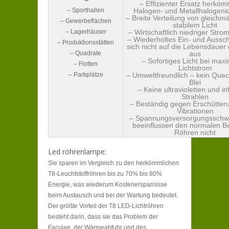
– Effizienter Ersatz herköm
– Sporthallen
Halogen- und Metallhalogeni
– Breite Verteilung von gleich
– Gewerbeflächen
stabilem Licht
– Lagerhäuser
– Wirtschaftlich niedriger Str
– Wiederholtes Ein- und Aussch
– Produktionsstätten
sich nicht auf die Lebensdauer
– Quadrate
aus
– Sofortiges Licht bei max
– Flotten
Lichtstrom
– Parkplätze
– Umweltfreundlich – kein Quec
Blei
– Keine ultravioletten und in
Strahlen
– Beständig gegen Erschütter
Vibrationen
– Spannungsversorgungssch
beeinflussen den normalen Be
Röhren nicht
Led röhrenlampe:
Sie sparen im Vergleich zu den herkömmlichen
T8-Leuchtstoffröhren bis zu 70% bis 80%
Energie, was wiederum Kostenersparnisse
beim Austausch und bei der Wartung bedeutet.
Der größte Vorteil der T8 LED-Lichtröhren
besteht darin, dass sie das Problem der
Faculae, der Wärmeabfuhr und des