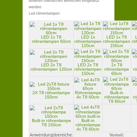
anderen öffentlichen Bereichen eingesetzt
werden.
Led röhrenlampen:
LED 1x T8
LED 1x
LED 1x T8
röhrenlampen 60cm
röhrenlampen
röhrenlampen
rö
120cm
150cm
LED 2x T8
LED 2x T8
2x T8
röhrenlampen 120cm
röhrenlampen
röhrenlampe
r
150cm
60cm
2X T8 röhrenlampe
Röhrenlampe
Built-in
150cm
4x T8 60cm
röhrenlampe
r
T8 60cm
Built-in röhrenlampe
Built-in
T8 150cm
röhrenlampe
4x T8 60cm
Anwendungsbereiche:
Vorteil: