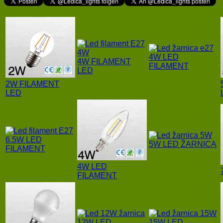
4W LED
4W FILAMENT
FILAMENT
LED
2W FILAMENT
LED
6.5W LED
5W LED ŽARNICA
FILAMENT
4W LED
FILAMENT
12W LED
15W LED