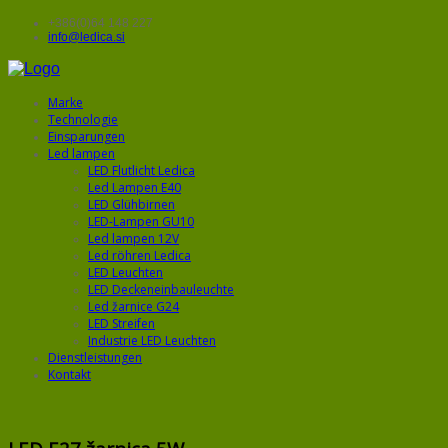
+386(0)64 148 227
info@ledica.si
Marke
Technologie
Einsparungen
Led lampen
LED Flutlicht Ledica
Led Lampen E40
LED Glühbirnen
LED-Lampen GU10
Led lampen 12V
Led röhren Ledica
LED Leuchten
LED Deckeneinbauleuchte
Led žarnice G24
LED Streifen
Industrie LED Leuchten
Dienstleistungen
Kontakt