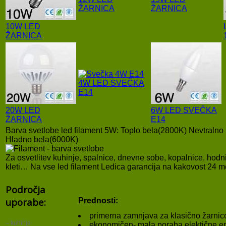
ŽARNICA
ŽARNICA
10W LED
ŽARNICA
4W LED SVEČKA
E14
20W LED
6W LED SVEČKA
ŽARNICA
E14
Barva svetlobe led filament 5W: Toplo bela(2800K) Nevtralno
Hladno bela(6000K)
Za osvetlitev kuhinje, spalnice, dnevne sobe, kopalnice, hodni
kleti… Na vse led filament Ledica garancija na kakovost 24 
Področja
uporabe:
Prednosti:
primerna zamnjava za klasično žarnic
– kuhinje
ekonomičen- mala poraba elektične en