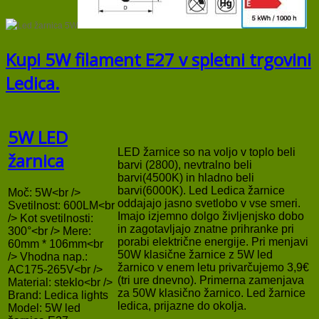
Kupi 5W filament E27 v spletni trgovini
Ledica.
5W LED
LED žarnice so na voljo v toplo beli
žarnica
barvi (2800), nevtralno beli
barvi(4500K) in hladno beli
barvi(6000K). Led Ledica žarnice
Moč: 5W<br />
oddajajo jasno svetlobo v vse smeri.
Svetilnost: 600LM<br
Imajo izjemno dolgo življenjsko dobo
/> Kot svetilnosti:
in zagotavljajo znatne prihranke pri
300°<br /> Mere:
porabi električne energije. Pri menjavi
60mm * 106mm<br
50W klasične žarnice z 5W led
/> Vhodna nap.:
žarnico v enem letu privarčujemo 3,9€
AC175-265V<br />
(tri ure dnevno). Primerna zamenjava
Material: steklo<br />
za 50W klasično žarnico. Led žarnice
Brand:
Ledica lights
ledica, prijazne do okolja.
Model:
5W led