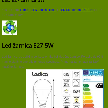
LED E27 žarnica 5W
You are here:
Home
»
LED Ledica Lichter
»
LED Glühbirnen E27 E14
»
LED
E27 žarnica 5W
Led žarnica E27 5W
Led žarnice, po obliki in velikosti enake kot klasične žarnice. Porabijo do 90%
manj električne energije pri enaki svetilnosti. Primerna zamenjava za 32W
klasično žarnico.