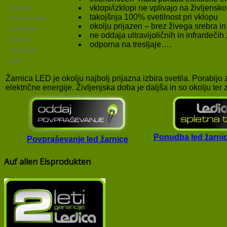
vklopi/izklopi ne vplivajo na življensk
– spalnice
takojšnja 100% svetilnost pri vklopu
– dnevne sobe
okolju prijazen – brez živega srebra in
– kopalnice
ne oddaja ultravijoličnih in infrardečih
– hodniki
odporna na tresljaje….
– stopnišča
– kleti
Žarnica LED je okolju najbolj prijazna izbira svetila. Porabijo
električne energije. Življenjska doba je daljša in so okolju ter
Ponudba led žarnic 
Povpraševanje led žarnice
Auf allen Eisprodukten