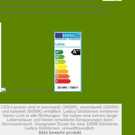
e? Hier sind Sie richtig. LED-Lampen mit dem Sockel E40
ch herforragend für den gewerblichen Dauerbetrieb. E40 Fassung / 40mm
ache Auswechslung von herkömmlichen stromfressenden HQL / HQI
ampen E27 20W.
LED-Lampen sind in warmweiß (3000K), neutralweiß (4000K)
und kaltweiß (6000K) erhältlich. Ledica Glühbirnen emittieren
klares Licht in alle Richtungen. Sie haben eine extrem lange
Lebensdauer und bieten erhebliche Einsparungen beim
Stromverbrauch. Geeigneter Ersatz für eine 100W-Glühbirne.
Ledica Glühbirnen, umweltfreundlich.
Bitte bewerte produkt