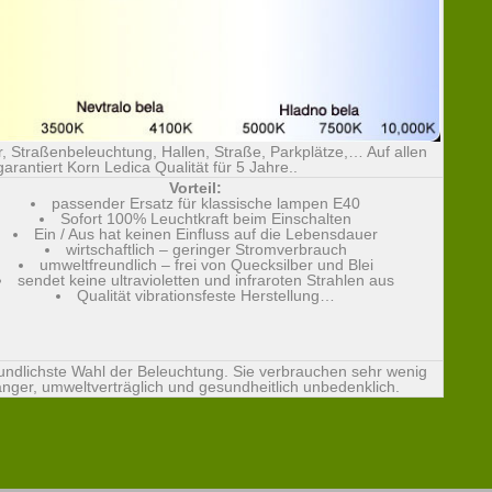
, Straßenbeleuchtung, Hallen, Straße, Parkplätze,… Auf allen
antiert Korn Ledica Qualität für 5 Jahre..
Vorteil:
passender Ersatz für klassische lampen E40
Sofort 100% Leuchtkraft beim Einschalten
Ein / Aus hat keinen Einfluss auf die Lebensdauer
wirtschaftlich – geringer Stromverbrauch
umweltfreundlich – frei von Quecksilber und Blei
sendet keine ultravioletten und infraroten Strahlen aus
Qualität vibrationsfeste Herstellung…
undlichste Wahl der Beleuchtung. Sie verbrauchen sehr wenig
änger, umweltverträglich und gesundheitlich unbedenklich.