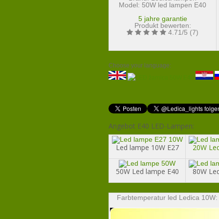
Model:
50W led lampen E40
5 jahre garantie
Produkt bewerten:
4.71
/
5
(
7
)
Choose your language:
Angebot E40 LED-Lampen:
Led lampe 10W E27
20W Led
50W Led lampe E40
80W Led
Farbtemperatur led Ledica 10W: