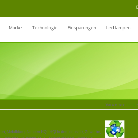
Marke
Technologie
Einsparungen
Led lampen
You are here:
Home
»
pen, Metalldampflampen HQL HQI in den Industrie, Gewerbe,