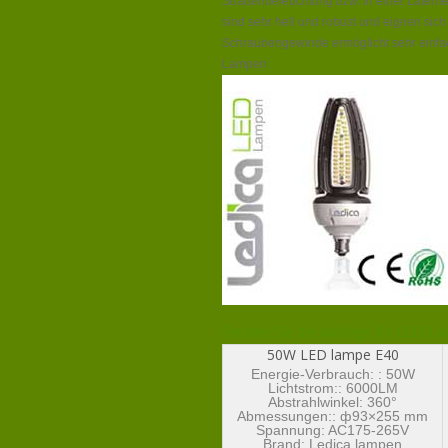
Straßenbeleuchtung bzw. in einer Latern
sind sehr hell und robust und eignen si
Schraubengewinde ermöglicht sehr einf
Lampen.
Senden Sie die Anfrage für LED-L
50W LED lampe E40
Energie-Verbrauch: : 50W
Lichtstrom:: 6000LM
Abstrahlwinkel: 360°
Abmessungen:: ф93×255 mm
Spannung: AC175-265V
Brand:
Ledica lampen