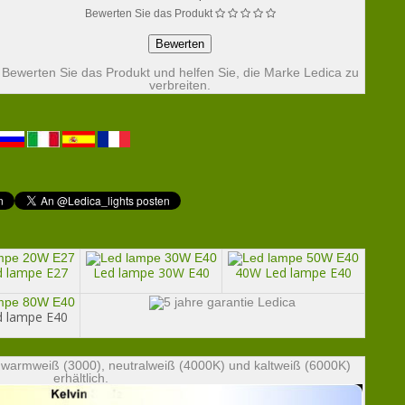
Bewerten Sie das Produkt
Bewerten Sie das Produkt und helfen Sie, die Marke Ledica zu
verbreiten.
 lampe E27
Led lampe 30W E40
40W Led lampe E40
 lampe E40
 warmweiß (3000), neutralweiß (4000K) und kaltweiß (6000K)
erhältlich.