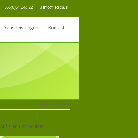
+386(0)64 148 227
info@ledica.si
Dienstleistungen
Kontakt
Led lampen Ledica E40
»
Led lampe E40-50W
Auf allen Eisprodukten