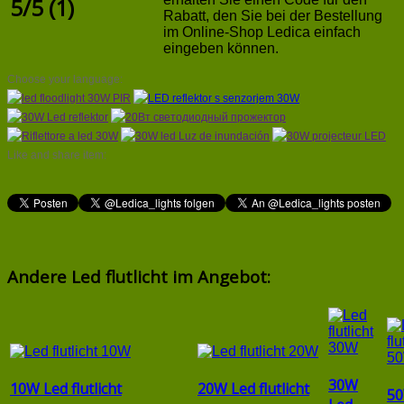
5
/
5
(
1
)
Rabatt, den Sie bei der Bestellung
im Online-Shop Ledica einfach
eingeben können.
Choose your language:
Like and share item:
Andere Led flutlicht im Angebot:
30W
10W Led flutlicht
20W Led flutlicht
50