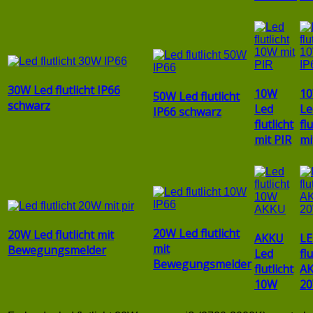
30W Led flutlicht IP66
10W
1
50W Led flutlicht
schwarz
Led
Le
IP66 schwarz
flutlicht
flu
mit PIR
mi
20W Led flutlicht
20W Led flutlicht mit
AKKU
L
mit
Bewegungsmelder
Led
flu
Bewegungsmelder
flutlicht
A
10W
2