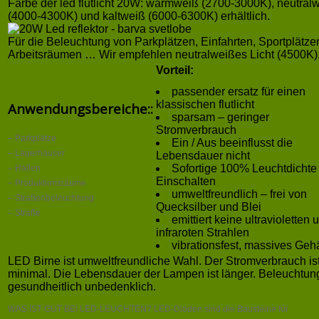
Farbe der led flutlicht 20W: warmweiß (2700-3000K), neutral
(4000-4300K) und kaltweiß (6000-6300K) erhältlich.
Für die Beleuchtung von Parkplätzen, Einfahrten, Sportplätze
Arbeitsräumen … Wir empfehlen neutralweißes Licht (4500K)
Vorteil:
passender ersatz für einen
klassischen flutlicht
Anwendungsbereiche::
sparsam – geringer
Stromverbrauch
– Parkplätze
Ein / Aus beeinflusst die
– Lagerhäuser
Lebensdauer nicht
Sofortige 100% Leuchtdichte
– Hallen
Einschalten
– Produktionsräume
umweltfreundlich – frei von
– Straßenbeleuchtung
Quecksilber und Blei
– Straße
emittiert keine ultravioletten 
infraroten Strahlen
vibrationsfest, massives Geh
LED Birne ist umweltfreundliche Wahl. Der Stromverbrauch is
minimal. Die Lebensdauer der Lampen ist länger. Beleuchtung
gesundheitlich unbedenklich.
WAS IST GUT BEI LED-LEUCHTEN? LED-Dioden sind die Bausteine für