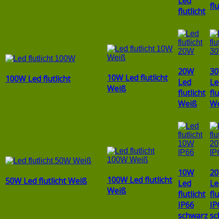
Led
flu
flutlicht
20W
3
10W Led flutlicht
100W Led flutlicht
Led
Le
Weiß
flutlicht
flu
Weiß
W
10W
2
100W Led flutlicht
50W Led flutlicht Weiß
Led
Le
Weiß
flutlicht
flu
IP66
IP
schwarz
sc