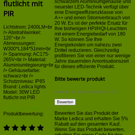
flutlicht mit
schwarzem Aluminiumgehäuse und
neuester LED-Technik verfügt über
PIR
eine Energieeffizienzklasse von
A++ und einen Stromverbrauch von
20 W. Es ist der perfekte Ersatz für
Lichtstrom: 2400LM<br
Ihre bisherigen HPI/HQI-Leuchten
/> Abstrahlwinkel:
mit einem Energiebedarf von 180
120°<br />
W. So können Sie Ihre
Abmessungen:
Energiekosten um nahezu zwei
W300*L184*51mm<br
Drittel reduzieren. Gleichzeitig
/> Spannung: AC175-
profitieren Sie von einer nur wenige
265V<br /> Material:
Jahre dauernden Amortisationszeit
Aluminiumlegierung<br
für dieses effiziente Produkt.
/> Gehäusefarbe:
schwarz<br />
Bitte bewerte produkt
Schutzniveau: IP65
Brand:
Ledica lights
Model:
30W LED
Bewerten Sie das Produkt
flutlicht mit PIR
5 Jahre Garantie
Bewerten Sie das Produkt der
Produktbewertung:
Marke Ledica und erhalten Sie 5%
Rabatt auf den gesamten Kauf.
Wenn Sie das Produkt bewerten,
erhalten Sie einen Code für den