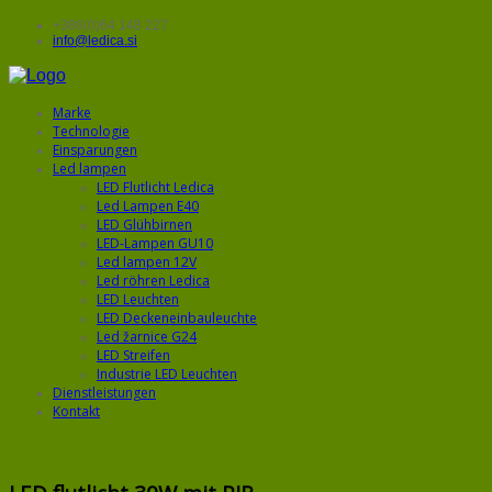
+386(0)64 148 227
info@ledica.si
Marke
Technologie
Einsparungen
Led lampen
LED Flutlicht Ledica
Led Lampen E40
LED Glühbirnen
LED-Lampen GU10
Led lampen 12V
Led röhren Ledica
LED Leuchten
LED Deckeneinbauleuchte
Led žarnice G24
LED Streifen
Industrie LED Leuchten
Dienstleistungen
Kontakt