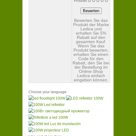
Produkt
Bewerten Sie das
Produkt der Marke
Ledica und
erhalten Sie 5%
Rabatt auf den
gesamten Kauf.
Wenn Sie das
Produkt bewerten,
erhalten Sie einen
Code für den
Rabatt, den Sie bei
der Bestellung im
Online-Shop
Ledica einfach
eingeben können.
Choose your language: