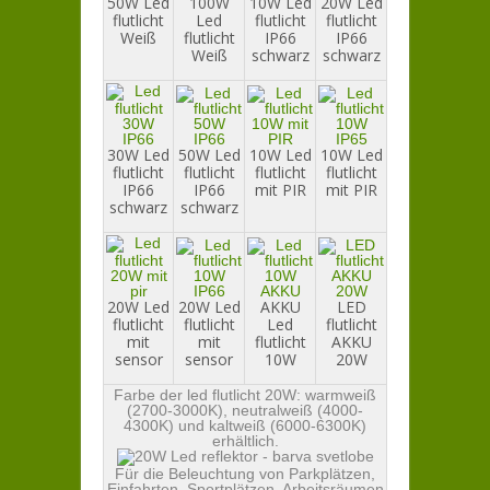
50W Led
100W
10W Led
20W Led
flutlicht
Led
flutlicht
flutlicht
Weiß
flutlicht
IP66
IP66
Weiß
schwarz
schwarz
30W Led
50W Led
10W Led
10W Led
flutlicht
flutlicht
flutlicht
flutlicht
IP66
IP66
mit PIR
mit PIR
schwarz
schwarz
20W Led
20W Led
AKKU
LED
flutlicht
flutlicht
Led
flutlicht
mit
mit
flutlicht
AKKU
sensor
sensor
10W
20W
Farbe der led flutlicht 20W: warmweiß
(2700-3000K), neutralweiß (4000-
4300K) und kaltweiß (6000-6300K)
erhältlich.
Für die Beleuchtung von Parkplätzen,
Einfahrten, Sportplätzen, Arbeitsräumen