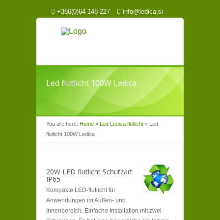
+386(0)64 148 227
info@ledica.si
Led flutlicht 100W Ledica
You are here:
Home
»
Led Ledica flutlicht
»
Led
flutlicht 100W Ledica
20W LED flutlicht Schutzart
IP65
Kompakte LED-flutlicht für
Anwendungen im Außen- und
Innenbereich. Einfache Installation mit zwei