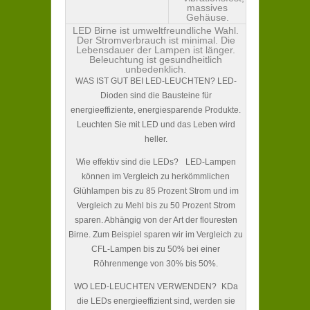
massives
Gehäuse.
LED Birne ist umweltfreundliche Wahl.
Der Stromverbrauch ist minimal. Die
Lebensdauer der Lampen ist länger.
Beleuchtung ist gesundheitlich
unbedenklich.
WAS IST GUT BEI LED-LEUCHTEN? LED-
Dioden sind die Bausteine für
energieeffiziente, energiesparende Produkte.
Leuchten Sie mit LED und das Leben wird
heller.
Wie effektiv sind die LEDs? LED-Lampen
können im Vergleich zu herkömmlichen
Glühlampen bis zu 85 Prozent Strom und im
Vergleich zu Mehl bis zu 50 Prozent Strom
sparen. Abhängig von der Art der flouresten
Birne. Zum Beispiel sparen wir im Vergleich zu
CFL-Lampen bis zu 50% bei einer
Röhrenmenge von 30% bis 50%.
WO LED-LEUCHTEN VERWENDEN? KDa
die LEDs energieeffizient sind, werden sie