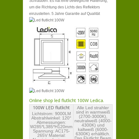
Schrauben. Es hat eine bewegliche Halterung,
um die Richtung des Lichts des Reflektors
einzustellen. 5 Jahre Garantie auf Qualität
Online shop led flutlicht 100W Ledica.
100W LED flutlicht
Alle Led strahler
sind in warmweiß
Lichtstrom: 9000LM
(2700-3000K),
Abstrahlwinkel: 120°
neutralweiß (4000-
Abmessungen:
4300K) und
W285*L385*H120mm
kaltweiß (6000-
Spannung: AC175-
6300K) erhältlich.
265V Material:
Das Flutlicht Beam