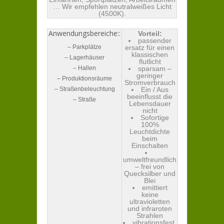
… Wir empfehlen neutralweißes Licht
(4500K).
Anwendungsbereiche::
Vorteil:
passender
– Parkplätze
ersatz für einen
klassischen
– Lagerhäuser
flutlicht
– Hallen
sparsam –
geringer
– Produktionsräume
Stromverbrauch
– Straßenbeleuchtung
Ein / Aus
beeinflusst die
– Straße
Lebensdauer
nicht
Sofortige
100%
Leuchtdichte
beim
Einschalten
umweltfreundlich
– frei von
Quecksilber und
Blei
emittiert
keine
ultravioletten
und infraroten
Strahlen
vibrationsfest,