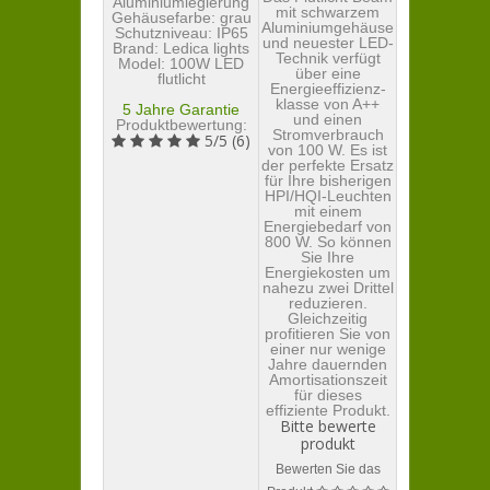
Aluminiumlegierung
mit schwarzem
Gehäusefarbe: grau
Aluminiumgehäuse
Schutzniveau: IP65
und neuester LED-
Brand:
Ledica lights
Technik verfügt
Model:
100W LED
über eine
flutlicht
Energieeffizienz-
klasse von A++
5 Jahre Garantie
und einen
Produktbewertung:
Stromverbrauch
5
/
5
(
6
)
von 100 W. Es ist
der perfekte Ersatz
für Ihre bisherigen
HPI/HQI-Leuchten
mit einem
Energiebedarf von
800 W. So können
Sie Ihre
Energiekosten um
nahezu zwei Drittel
reduzieren.
Gleichzeitig
profitieren Sie von
einer nur wenige
Jahre dauernden
Amortisationszeit
für dieses
effiziente Produkt.
Bitte bewerte
produkt
Bewerten Sie das